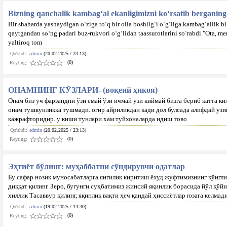
Bizning qanchalik kambag‘al ekanligimizni ko‘rsatib berganing
Bir shaharda yashaydigan o‘ziga to‘q bir oila boshlig‘i o‘g‘liga kambag‘allik 
qaytgandan so‘ng padari buz-rukvori o‘g‘lidan taassurotlarini so‘rabdi."Ota, me
yaltiroq tom
Qo'shdi:
admin
(20.02.2025 / 23:13)
(0)
Reyting:
ОНАМНИНГ КЎЗЛАРИ- (воқеий ҳикоя)
Онам биз уч фарзандни ўзи емай ўзи ичмай узи киймай бизга бериб катта кил
онам тушкунликка тушмади. огир айриликдан кади дол булсада алифдай узин
кажрафторидир. у киши тунлари хам туйхоналарда идиш тово
Qo'shdi:
admin
(20.02.2025 / 23:13)
(0)
Reyting:
Эҳтиёт бўлинг: муҳаббатни сўндирувчи одатлар
Бу сафар нозик муносабатларга янгилик киритиш ёхуд жуфтимизнинг кўнгл
диққат қилинг. Зеро, бугунги суҳбатимиз жинсий яқинлик борасида йўл қў
хиллик Тасаввур қилинг, яқинлик вақти ҳеч қандай ҳиссиётлар юзага келмади
Qo'shdi:
admin
(19.02.2025 / 14:30)
(0)
Reyting: