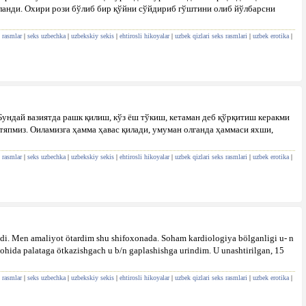
йланди. Охири рози бўлиб бир қўйни сўйдириб гўштини олиб йўлбарсни
 rasmlar
|
seks uzbechka
|
uzbekskiy sekis
|
ehtirosli hikoyalar
|
uzbek qizlari seks rasmlari
|
uzbek erotika
|
 Бундай вазиятда рашк қилиш, кўз ёш тўкиш, кетаман деб қўрқитиш керакми
тяпмиз. Оиламизга ҳамма ҳавас қилади, умуман олганда ҳаммаси яхши,
 rasmlar
|
seks uzbechka
|
uzbekskiy sekis
|
ehtirosli hikoyalar
|
uzbek qizlari seks rasmlari
|
uzbek erotika
|
ishdi. Men amaliyot ötardim shu shifoxonada. Soham kardiologiya bölganligi u- n
lohida palataga ötkazishgach u b/n gaplashishga urindim. U unashtirilgan, 15
 rasmlar
|
seks uzbechka
|
uzbekskiy sekis
|
ehtirosli hikoyalar
|
uzbek qizlari seks rasmlari
|
uzbek erotika
|