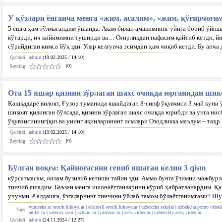
У кўзлари ёнганча менга «жим, асалим», «жим, қўғирчоғи
5 ёшга ҳам тўлмагандим ўшанда. Акам билан амакимнинг уйига бориб ўйнаш
кўтарди, ич кийимимни туширди ва… Оғирликдан нафасим қайтиб кетди, йиғ
сўрайдиган кимса йўқ эди. Улар келгунча эсимдан ҳам чиқиб кетди. Бу анча 
Qo'shdi:
admin
(19.02.2025 / 14:10)
(0)
Reyting:
Ота 15 яшар қизини зўрлаган шахс очиқда юрганидан ши
Қашқадарё вилоят, Ғузор туманида яшайдиган 8-синф ўқувчиси 3 май куни ў
шикоят қилинган бўлсада, қизини зўрлаган шахс очиқда юрибди ва унга ни
ўқувчисининг(қиз ва унинг яқинларининг исмлари Озодликка маълум – таҳр
Qo'shdi:
admin
(19.02.2025 / 14:10)
(0)
Reyting:
Бўлган воқеа: Қайноғасини севиб яшаган келин 3 qism
кўрсатмасам, оилам бузилиб кетиши тайин эди. Аммо бунга ўзимни мажбур
тинчиб яшадим. Баъзан менга ишонаётганларини кўриб ҳайратланардим. Қан
учунми, ё алдашга, ўзгаларнинг тинчини ўйлаб тамом бўлаётганимгами? Шу
yumseks ru erotik hikoyalar
|
ehtirosli erotik hikoyalar
|
uzbekcha sekslar
|
uzbekcha porno videol
Tags:
amlar ru
|
uzbxxx com
|
uzbum ru
|
pizdauz ru
|
seks videolar
|
uzbekskiy seks videolar
Qo'shdi:
admin
(24.11.2024 / 12:27)