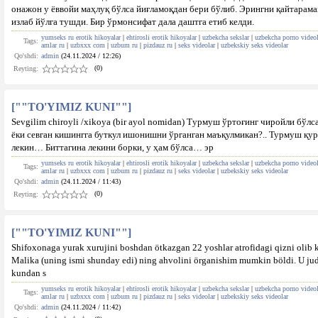
онажон у ёввойи маҳлуқ бўлса йиғламоқдан бери бўлиб. Эрингни қайтарама
излаб йўлга тушди. Бир ўрмонсифат дала даштга етиб келди.
yumseks ru erotik hikoyalar
|
ehtirosli erotik hikoyalar
|
uzbekcha sekslar
|
uzbekcha porno videol
Tags:
amlar ru
|
uzbxxx com
|
uzbum ru
|
pizdauz ru
|
seks videolar
|
uzbekskiy seks videolar
Qo'shdi:
admin
(24.11.2024 / 12:26)
(0)
Reyting:
[""TO'YIMIZ KUNI""]
Sevgilim chiroyli /xikoya (bir ayol nomidan) Tурмуш ўртоғинг чиройли бў
ёки севган кишингга буткул ишонишни ўрганган маъқулмикан?.. Турмуш қург
лекин… Биттагина лекини борки, у ҳам бўлса… эр
yumseks ru erotik hikoyalar
|
ehtirosli erotik hikoyalar
|
uzbekcha sekslar
|
uzbekcha porno videol
Tags:
amlar ru
|
uzbxxx com
|
uzbum ru
|
pizdauz ru
|
seks videolar
|
uzbekskiy seks videolar
Qo'shdi:
admin
(24.11.2024 / 11:43)
(0)
Reyting:
[""TO'YIMIZ KUNI""]
Shifoxonaga yurak xurujini boshdan ötkazgan 22 yoshlar atrofidagi qizni olib k
Malika (uning ismi shunday edi) ning ahvolini örganishim mumkin böldi. U juda 
kundan s
yumseks ru erotik hikoyalar
|
ehtirosli erotik hikoyalar
|
uzbekcha sekslar
|
uzbekcha porno videol
Tags:
amlar ru
|
uzbxxx com
|
uzbum ru
|
pizdauz ru
|
seks videolar
|
uzbekskiy seks videolar
Qo'shdi:
admin
(24.11.2024 / 11:42)