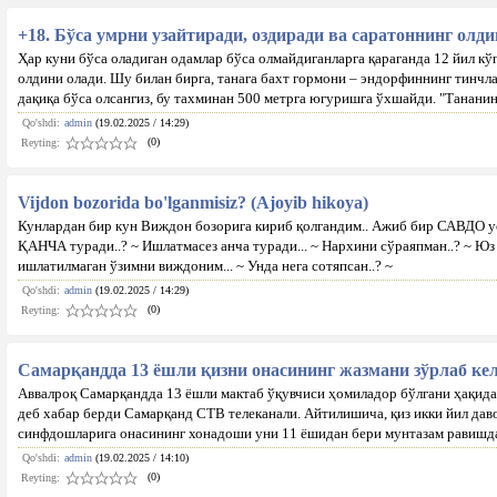
+18. Бўса умрни узайтиради, оздиради ва саратоннинг олди
Ҳар куни бўса оладиган одамлар бўса олмайдиганларга қараганда 12 йил кў
олдини олади. Шу билан бирга, танага бахт гормони – эндорфиннинг тинчл
дақиқа бўса олсангиз, бу тахминан 500 метрга югуришга ўхшайди. "Тананин
Qo'shdi:
admin
(19.02.2025 / 14:29)
(0)
Reyting:
Vijdon bozorida bo'lganmisiz? (Ajoyib hikoya)
Кунлардан бир кун Виждон бозорига кириб қолгандим.. Ажиб бир САВДО уст
ҚАНЧА туради..? ~ Ишлатмасез анча туради... ~ Нархини сўраяпман..? ~ Юз 
ишлатилмаган ўзимни виждоним... ~ Унда нега сотяпсан..? ~
Qo'shdi:
admin
(19.02.2025 / 14:29)
(0)
Reyting:
Самарқандда 13 ёшли қизни онасининг жазмани зўрлаб ке
Aввалроқ Самарқандда 13 ёшли мактаб ўқувчиси ҳомиладор бўлгани ҳақида 
деб хабар берди Самарқанд СТВ телеканали. Aйтилишича, қиз икки йил дав
синфдошларига онасининг хонадоши уни 11 ёшидан бери мунтазам равишд
Qo'shdi:
admin
(19.02.2025 / 14:10)
(0)
Reyting: