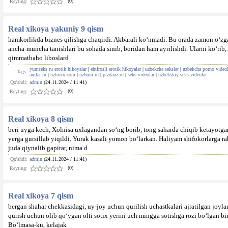
(0)
Reyting:
Real xikoya yakuniy 9 qism
hamkorlikda biznes qilishga chaqirdi. Akbarali ko‘nmadi. Bu orada zamon o‘zgar
ancha-muncha tanishlari bu sohada sinib, boridan ham ayrilishdi. Ularni ko‘rib, 
qimmatbaho liboslard
yumseks ru erotik hikoyalar
|
ehtirosli erotik hikoyalar
|
uzbekcha sekslar
|
uzbekcha porno videol
Tags:
amlar ru
|
uzbxxx com
|
uzbum ru
|
pizdauz ru
|
seks videolar
|
uzbekskiy seks videolar
Qo'shdi:
admin
(24.11.2024 / 11:41)
(0)
Reyting:
Real xikoya 8 qism
beri uyga kech, Xolnisa uxlagandan so‘ng borib, tong saharda chiqib ketayotg
yerga gursillab yiqildi. Yurak kasali yomon bo‘larkan. Haliyam shifokorlarga ra
juda qiynalib gapirar, nima d
Qo'shdi:
admin
(24.11.2024 / 11:41)
(0)
Reyting:
Real xikoya 7 qism
bergan shahar chekkasidagi, uy-joy uchun qurilish uchastkalari ajratilgan joyla
qurish uchun olib qo‘ygan olti sotix yerini uch mingga sotishga rozi bo‘lgan b
Bo‘lmasa-ku, kelajak