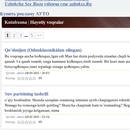
Uzbekcha Sex Янги узбекча секс uzbekxz.Ru
Купить рекламу АУТО
Kutubxona
|
Hayotiy voqealar
1
2
3
...
5
>>
Qo'shnijon (Odnoklassnikidan olingan)
Bu voqeaga ancha bo&rsquo;lgan edi.Man har doim podyezda zinadan chqib ketv
qarash. I u qarab turardi, unga hammasi ko&rsquo;rinib turardi. Bir kuni man 
biroyog&rsquo;imni tepadagi zinaga qo&rsquo;ydim,
Qo'shdi:
admin
(30.03.2025 / 20:47)
(0)
Reyting:
Suv parisining tashrifi
o`qiy boshladim. Shunda uzoqdan otamning ismimni aytib chaqirganini eshitdi
Nimaga bu tomonga ketib qolding? Shuncha chaqirsak ham to`xtamading? Nega
boshlanish joyiga kelgansan, nima
Qo'shdi:
admin
(20.02.2025 / 23:13)
(0)
Reyting: