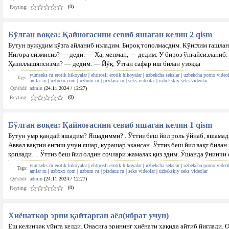
(0)
Reyting:
Бўлган воқеа: Қайноғасини севиб яшаган келин 2 qism
Бутун вужудим кўзга айланиб изладим. Бироқ тополмасдим. Кўнглим ғашлан
Нигора сизмисиз? — деди. — Ҳа, менман, — дедим. У бироз ўнғайсизланиб
Ҳазиллашяпсизми? — дедим. — Йўқ. Ўтган сафар иш билан узоққа
yumseks ru erotik hikoyalar
|
ehtirosli erotik hikoyalar
|
uzbekcha sekslar
|
uzbekcha porno videol
Tags:
amlar ru
|
uzbxxx com
|
uzbum ru
|
pizdauz ru
|
seks videolar
|
uzbekskiy seks videolar
Qo'shdi:
admin
(24.11.2024 / 12:27)
(0)
Reyting:
Бўлган воқеа: Қайноғасини севиб яшаган келин 1 qism
Бутун умр қандай яшадим? Яшадимми?.. Ўттиз беш йил роль ўйнаб, яшама
Аввал вақтни енгиш учун яшар, курашар экансан. Ўттиз беш йил вақт билан
қоплади… Ўттиз беш йил олдин сочлари жамалак қиз эдим. Ўшанда ўнинчи 
yumseks ru erotik hikoyalar
|
ehtirosli erotik hikoyalar
|
uzbekcha sekslar
|
uzbekcha porno videol
Tags:
amlar ru
|
uzbxxx com
|
uzbum ru
|
pizdauz ru
|
seks videolar
|
uzbekskiy seks videolar
Qo'shdi:
admin
(24.11.2024 / 12:27)
(0)
Reyting:
Хиёнаткор эрни қайтарган аёл(ибрат учун)
Ёш келинчак уйига келди. Онасига эрининг ҳиёнати ҳақида айтиб йиғлади. 