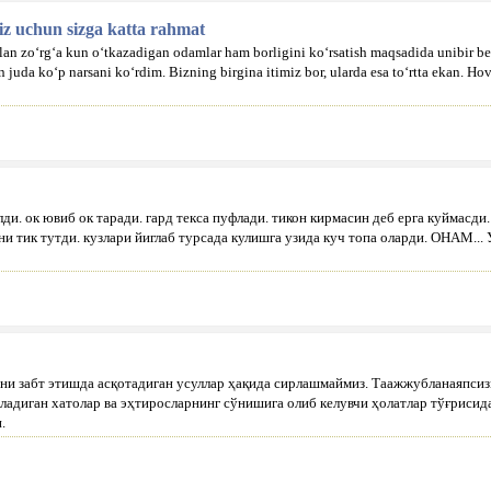
iz uchun sizga katta rahmat
bilan zo‘rg‘a kun o‘tkazadigan odamlar ham borligini ko‘rsatish maqsadida unibir b
n juda ko‘p narsani ko‘rdim. Bizning birgina itimiz bor, ularda esa to‘rtta ekan. 
ди. ок ювиб ок таради. гард текса пуфлади. тикон кирмасин деб ерга куймасди. 
и тик тутди. кузлари йиглаб турсада кулишга узида куч топа оларди. ОНАМ...
ини забт этишда асқотадиган усуллар ҳақида сирлашмаймиз. Таажжубланаяпси
йиладиган хатолар ва эҳтиросларнинг сўнишига олиб келувчи ҳолатлар тўғрис
.