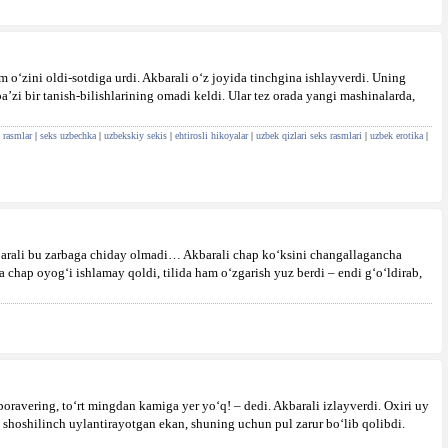
o‘zini oldi-sotdiga urdi. Akbarali o‘z joyida tinchgina ishlayverdi. Uning
’zi bir tanish-bilishlarining omadi keldi. Ular tez orada yangi mashinalarda,
 rasmlar
|
seks uzbechka
|
uzbekskiy sekis
|
ehtirosli hikoyalar
|
uzbek qizlari seks rasmlari
|
uzbek erotika
|
kbarali bu zarbaga chiday olmadi… Akbarali chap ko‘ksini changallagancha
 chap oyog‘i ishlamay qoldi, tilida ham o‘zgarish yuz berdi – endi g‘o‘ldirab,
boravering, to‘rt mingdan kamiga yer yo‘q! – dedi. Akbarali izlayverdi. Oxiri uy
 shoshilinch uylantirayotgan ekan, shuning uchun pul zarur bo‘lib qolibdi.