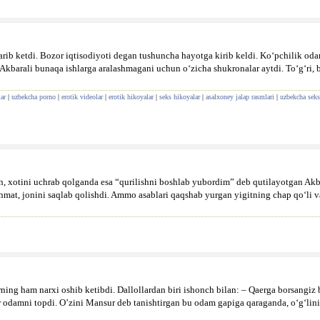
ib ketdi. Bozor iqtisodiyoti degan tushuncha hayotga kirib keldi. Ko‘pchilik odam 
Akbarali bunaqa ishlarga aralashmagani uchun o‘zicha shukronalar aytdi. To‘g‘ri, ba
ar
|
uzbekcha porno
|
erotik videolar
|
erotik hikoyalar
|
seks hikoyalar
|
asalxoney jalap rasmlari
|
uzbekcha seks
an, xotini uchrab qolganda esa “qurilishni boshlab yubordim” deb qutilayotgan A
hmat, jonini saqlab qolishdi. Ammo asablari qaqshab yurgan yigitning chap qo‘li va
rning ham narxi oshib ketibdi. Dallollardan biri ishonch bilan: – Qaerga borsangiz 
ir odamni topdi. O’zini Mansur deb tanishtirgan bu odam gapiga qaraganda, o‘g‘lini