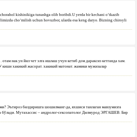
echorahol kishinikiga tunashga olib boribdi.U yerda bir kechani o‘tkazib
Hovlimizda cho‘milish uchun hovuzbor, ularda esa keng daryo. Bizning chiroyli
. отам нак ун йил чет элга ишлаш учун кетиб дом дараксиз кетганда хам.
 У киши хакикий жасорат. хакикий матонат. жамики мужизалар
зми? Эътироз билдиришга шошилманг-да, яхшиси танлаган мавзумизга
ида бўлади. Мутахассис – андролог-сексопатолог Дилмурод ЭРГАШЕВ. Бир