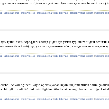
н десанг маслаҳатим шу бўлмаса иҳтиёринг. Қиз нима қилишни билмай роса ў
ar
|
uzbekcha porno
|
erotik videolar
|
erotik hikoyalar
|
seks hikoyalar
|
asalxoney jalap rasmlari
|
uzbekcha seks
лса ҳам қийин экан. Атрофдаги аёллар ундан кўз узмай туришига чидаш осонми?
анимизга беш йил бўлди, уч яшар қизалоғимиз бор, яқинда яна янги меҳмон ку
ar
|
uzbekcha porno
|
erotik videolar
|
erotik hikoyalar
|
seks hikoyalar
|
asalxoney jalap rasmlari
|
uzbekcha seks
elishdi. Ahvoli og'ir edi. Qiyin operatsiyadan keyin uni jonlantirish bölimiga ol
chiroyli qiz edi. Közlari betobligidan bölsa kerak, mungli boqardi atrofga. Uni a
ar
|
uzbekcha porno
|
erotik videolar
|
erotik hikoyalar
|
seks hikoyalar
|
asalxoney jalap rasmlari
|
uzbekcha seks