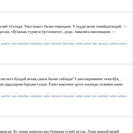
елиб тўхтади. Унга нажот билан тикилдим. У худди мени танийдигандай: —
десам, «Бўлажак турмуш ўртоғингиз», деди. Аввалига ишонмадим. —
 rasmlar
|
seks uzbechka
|
uzbekskiy sekis
|
ehtirosli hikoyalar
|
uzbek qizlari seks rasmlari
|
uzbek erotika
|
ни нега бундай аччиқ синов билан сийлади? Саволларимнинг чеки йўқ…
 на дардларим барҳам топди. Ёлғиз вақтгина ортга чекинди, юзимни ажин
 rasmlar
|
seks uzbechka
|
uzbekskiy sekis
|
ehtirosli hikoyalar
|
uzbek qizlari seks rasmlari
|
uzbek erotika
|
ирасан. Бу гапни эшитган қиз ўрнидан туриб кетди. Ахир қандай қилиб