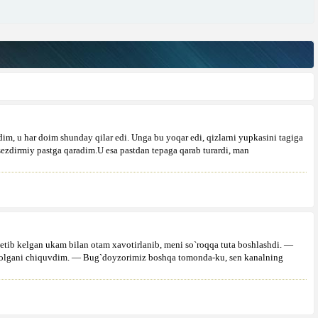
 u har doim shunday qilar edi. Unga bu yoqar edi, qizlarni yupkasini tagiga
sezdirmiy pastga qaradim.U esa pastdan tepaga qarab turardi, man
tib kelgan ukam bilan otam xavotirlanib, meni so`roqqa tuta boshlashdi. —
 olgani chiquvdim. — Bug`doyzorimiz boshqa tomonda-ku, sen kanalning