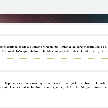
otkanimda qo&rsquo;shnim ortimdan yupkamni tagiga qaravotkanini sezib qoldim,
ataylab zinada to&rsquo;xtadim va huddi sumkada kalit qidirvotkandey edim, lekin 
m. Olaparning men tomonga o`qday uchib kelayotganiga ko`zim tushdi. Halloslab e
 yarim kechasi uydan chiqding... shunday yomg`irda? — Bug`doyni suvini xabar