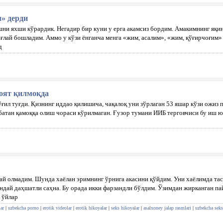
м» дерди
ни яхши кўрардик. Негадир бир куни у ерга акамсиз бордим. Амакимнинг яқин
лай бошладим. Аммо у кўзи ёнганча менга «жим, асалим», «жим, қўғирчоғим» 
д
коят қилмоқда
ғил туғди. Қизнинг иддао қилишича, чақалоқ уни зўрлаган 53 яшар кўзи ожиз 
сбатан қамоққа олиш чораси кўрилмаган. Ғузор тумани ИИБ терговчиси бу иш 
лай олмадим. Шунда хаёлан эримнинг ўрнига акасини қўйдим. Уни хаёлимда та
дай даҳшатли саҳна. Бу орада икки фарзандли бўлдим. Ўзимдан жирканган па
 ўйлар
ar
|
uzbekcha porno
|
erotik videolar
|
erotik hikoyalar
|
seks hikoyalar
|
asalxoney jalap rasmlari
|
uzbekcha seks