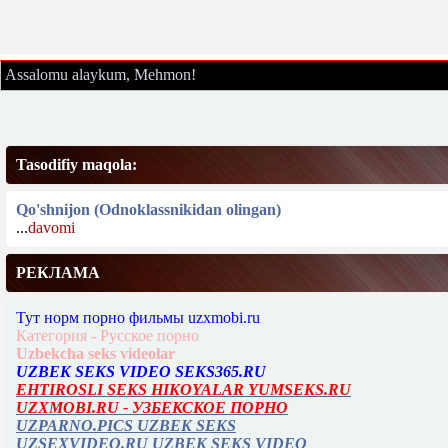
Assalomu alaykum, Mehmon!
Tasodifiy maqola:
Qo'shnijon (Odnoklassnikidan olingan)
...
davomi
РЕКЛАМА
Тут норм порно фильмы uzxmobi.ru
Категория - Русское порно
Uzbekcha seks videolar
UZBEK SEKS VIDEO SEKS365.RU
EHTIROSLI SEKS HIKOYALAR YUMSEKS.RU
UZXMOBI.RU - УЗБЕКСКОЕ ПОРНО
UZPARNO.PICS UZBEK SEKS
UZSEXVIDEO.RU UZBEK SEKS VIDEO