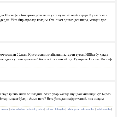
да 10-синфни битирган ўғли мени уйга кўтариб олиб кирди. Кўйлагимни
дерди. Уйга бир аҳволда келдим. Ота-онам доимгидек ишда, мендан ҳол
поччасидан бўлган. Қиз отасининг айтишича, гарчи туман ИИБга бу ҳақда
юзасидан суриштирув олиб борилаётганини айтди. Ғузорлик 15 яшар 8-синф
саввур қилиб яшай бошладим. Ахир улар ҳаётда шундай қилишди-ку! Бироз
йтларим ҳам бўлди. Аммо нега? Нега ўзимдан нафратланай, пок ишқим
 rasmlar
|
seks uzbechka
|
uzbekskiy sekis
|
ehtirosli hikoyalar
|
uzbek qizlari seks rasmlari
|
uzbek erotika
|