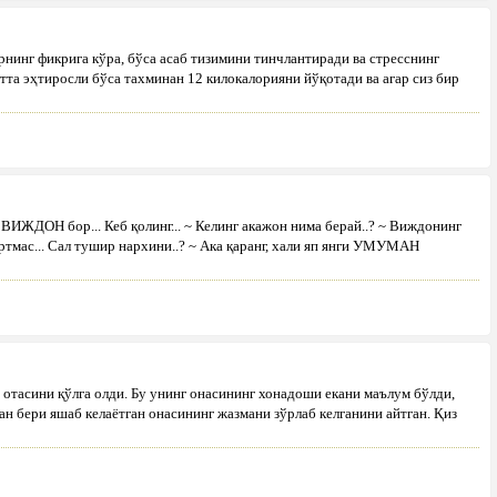
рнинг фикрига кўра, бўса асаб тизимини тинчлантиради ва стресснинг
та эҳтиросли бўса тахминан 12 килокалорияни йўқотади ва агар сиз бир
ВИЖДОН бор... Кеб қолинг... ~ Келинг акажон нима берай..? ~ Виждонинг
артмас... Сал тушир нархини..? ~ Ака қаранг, хали яп янги УМУМАН
 отасини қўлга олди. Бу унинг онасининг хонадоши екани маълум бўлди,
н бери яшаб келаётган онасининг жазмани зўрлаб келганини айтган. Қиз