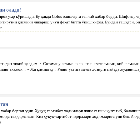
ни олади!
проқ умр кўришади. Бу ҳақда Golos олимларга таяниб хабар берди. Шифокорла
антирувчи қисмини чиқариш учун фақат битта ўпиш кифоя. Бундан ташқари, бит
г
идан чиқиб қолдим.. ~ Сотаману кетаман яп янги ишлатилмаган, қийналмаган 
минг акажон ... ~ Жа қимматку... Унинг устига менга ҳозирги пайтда жудаям ш
лган
хабар берган эдик. Ҳуқуқ-тартибот ходимлари жиноят иши қўзғатиб, боланинг
омида таҳқирланган. Қиз ҳуқуқ-тартибот идоралари ходимларига уни беш йилда
а