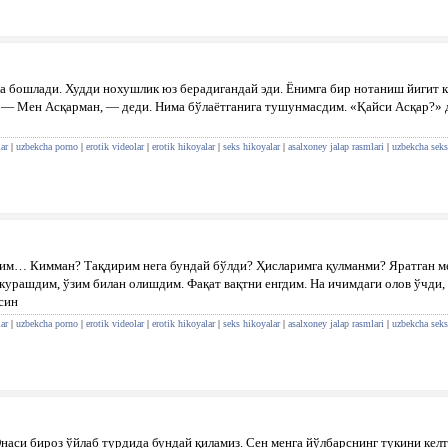
а бошлади. Худди нохушлик юз берадигандай эди. Ёнимга бир нотаниш йигит к
: — Мен Асқарман, — деди. Нима бўлаётганига тушунмасдим. «Қайси Асқар?» 
ar
|
uzbekcha porno
|
erotik videolar
|
erotik hikoyalar
|
seks hikoyalar
|
asalxoney jalap rasmlari
|
uzbekcha seks
дим… Кимман? Тақдирим нега бундай бўлди? Ҳисларимга қулманми? Яратган ме
 курашдим, ўзим билан олишдим. Фақат вақтни енгдим. На ичимдаги олов ўчди,
син
ar
|
uzbekcha porno
|
erotik videolar
|
erotik hikoyalar
|
seks hikoyalar
|
asalxoney jalap rasmlari
|
uzbekcha seks
Онаси бироз ўйлаб турдида бундай қиламиз. Сен менга йўлбарснинг тукини келт